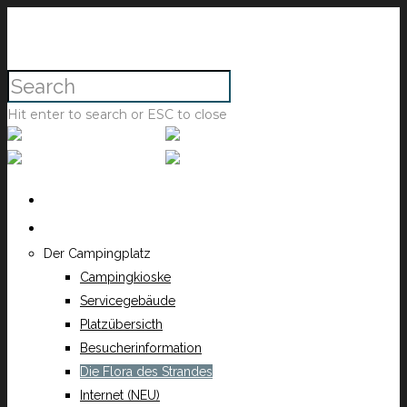
Hit enter to search or ESC to close
Titelseite
Der Campingplatz
Der Campingplatz
Campingkioske
Servicegebäude
Platzübersicth
Besucherinformation
Die Flora des Strandes
Internet (NEU)