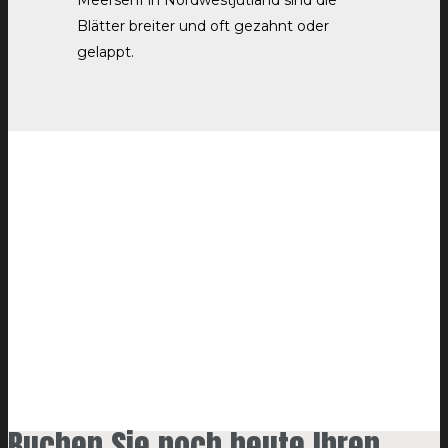
Meersenf in Nordwestjütland sind die
Blätter breiter und oft gezahnt oder
gelappt.
Buchen Sie noch heute Ihren